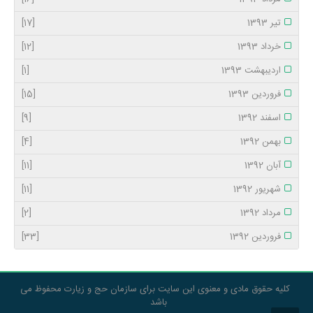
تیر 1393
[17]
خرداد 1393
[12]
اردیبهشت 1393
[1]
فروردین 1393
[15]
اسفند 1392
[9]
بهمن 1392
[4]
آبان 1392
[11]
شهریور 1392
[11]
مرداد 1392
[2]
فروردین 1392
[33]
کلیه حقوق مادی و معنوی این سایت برای سازمان حج و زیارت محفوظ می
باشد