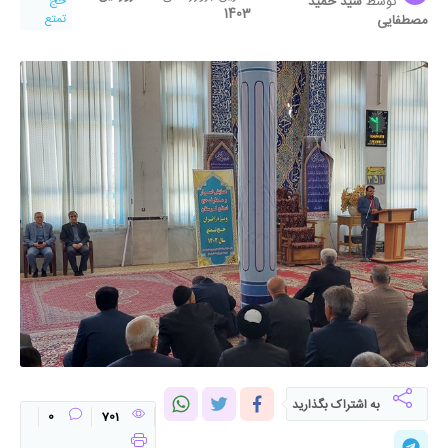
توسط
سید حمید
حج
1403
تمتع
مصطفایی
به اشتراک بگذارید
0
701