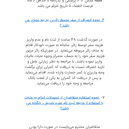
قطعه عکس 4*6 پرسنلی و گذرنامه با حداقل 6 ماه
فرصت انقضاء تا تاریخ اعزام می باشد.
6- نحوه انصراف از سفر توسط زائرین به جه نحوی می
باشد ؟
در صورت گذشت 48 ساعت از ثبت نام و عدم واریز
هزینه سفر توسط زائر، سامانه به صورت خودکار اقدام
به حذف زائر مربوطه می‌نماید. در صورتیکه زائر مزبور
هزینه سفر خود را به حساب متمرکز وجوه عتبات عالیات
واریز نموده باشند، با مراجعه به دفتر زیارتی عامل و
تایید انصراف نسبت به دریافت کد کنترلی برای برگشت
وجه واریزی با کسر خسارت وارده شده، اقدام می‌نماید
و پس از دریافت کد کنترلی به یکی از شعب بانک
مراجعه و وجه خود را دریافت می‌نماید.
7-
نحوه استفاده متقاضیان از تسهیلات اعزام به عتبات
با استفاده از ودیعه ثبت نام عمره خویش، چگونه می
باشد؟
متقاضیان محترم می‌بایست در صورت دارا بودن