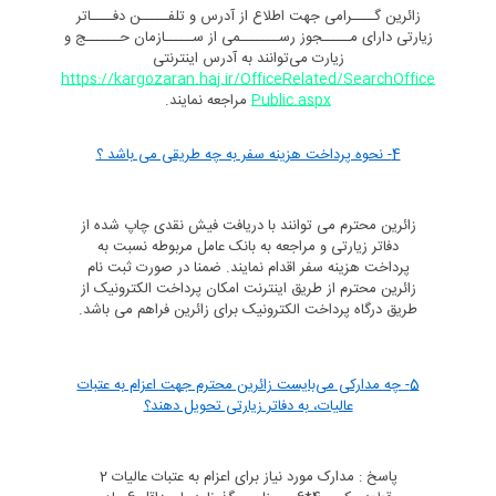
زائرین گــــرامی جهت اطلاع از آدرس و تلفـــــن دفــــاتر
زیارتی دارای مـــــجوز رســـــــمی از ســـــازمان حــــــج و
زیارت می‌توانند به آدرس اینترنتی
https://kargozaran.haj.ir/OfficeRelated/SearchOffice
Public.aspx
مراجعه نمایند.
4- نحوه پرداخت هزینه سفر به چه طریقی می باشد ؟
زائرین محترم می توانند با دریافت فیش نقدی چاپ شده از
دفاتر زیارتی و مراجعه به بانک عامل مربوطه نسبت به
پرداخت هزینه سفر اقدام نمایند. ضمنا در صورت ثبت نام
زائرین محترم از طریق اینترنت امکان پرداخت الکترونیک از
طریق درگاه پرداخت الکترونیک برای زائرین فراهم می باشد.
5- چه مدارکی می‌بایست زائرین محترم جهت اعزام به عتبات
عالیات، به دفاتر زیارتی تحویل دهند؟
پاسخ : مدارک مورد نیاز برای اعزام به عتبات عالیات 2