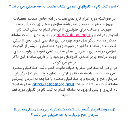
2- نحوه ثبت نام در کاروانهای اعلامی عتبات عالیات به چه طریقی می باشد ؟
در صورتیکه دوره اعزام کاروانهای عتبات در ایام خاص همانند تعطیلات
نوروز و ماههای محرم و صفر باشد سازمان حج و زیارت برای حفظ
سهولت و عدالت برای جلوگیری از ازدحام اقدام به پیش ثبت نام
اینترنتی در آدرس
http://atabat.haj.ir
می نماید. بدیهی است سامانه
مذکور در ایام دیگر سال مورد بهره برداری قرار نمی گیرد. پس از پیش
ثبت نام در سامانه مذکور در صورت وجود متقاضیان ، بیشتر از ظرفیت
اعزامی دوره جاری ، سازمان اقدام به قرعه کشی نموده و اولویت بندی
جهت مراجعه برای انتخاب کاروانهای موجود را از طریق سامانه فوق‌الذکر
فراهم می گردد.
در ایامی که متقاضی سفر به عتبات عالیات کمتر باشد، متقاضیان محترم
می بایست با مراجعه به دفاتر زیارتی سازمان حج و زیارت (کارگزاران
سازمان حج و زیارت) و یا متقاضیان محترم با مراجعه به آدرس اینترنتی
سامانه ثبت نام عتبات عالیات
https://atabatorg.haj.ir
اقدام به ایجاد
نام کاربری و پس از ورود به سامانه اقدام به ثبت نام در کاروان مورد نظر
نمایند.
3- نحوه اطلاع از آدرس و مشخصات دفاتر زیارتی فعال دارای مجوز از
سازمان حج و زیارت به چه طریقی می باشد ؟