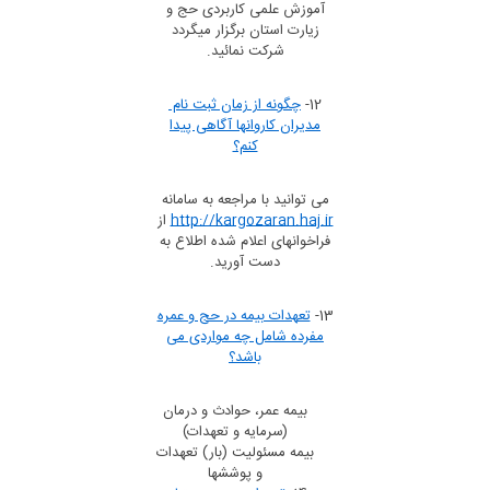
آموزش علمی کاربردی حج و
زیارت استان برگزار میگردد
شرکت نمائید.
12-
چگونه از زمان ثبت نام
مدیران کاروانها آگاهی پیدا
کنم؟
می توانید با مراجعه به سامانه
http://kargozaran.haj.ir
از
فراخوانهای اعلام شده اطلاع به
دست آورید.
13-
تعهدات بیمه در حج و عمره
مفرده شامل چه مواردی می
باشد؟
بیمه عمر، حوادث و درمان
(سرمایه و تعهدات)
بیمه مسئوليت (بار) تعهدات
و پوششها