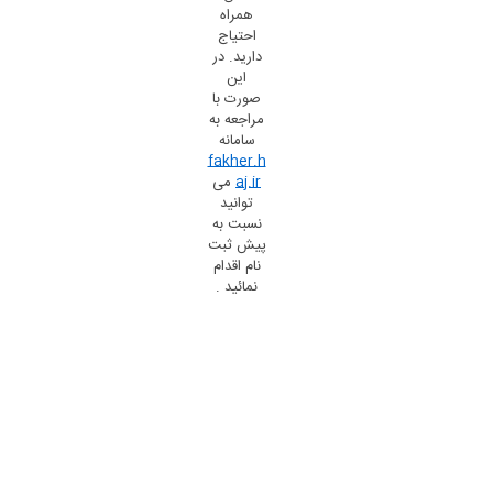
همراه
احتیاج
دارید. در
این
صورت با
مراجعه به
سامانه
fakher.h
aj.ir
می
توانید
نسبت به
پیش ثبت
نام اقدام
نمائید .