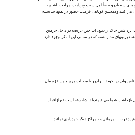
هاي شيعيان و بعضاً اهل سنت بپردازند، مراقب باشيم با
 تبديل مي کنند وهمچنين کوتاهي فرصت حضور در بقيع، شايسته
، برداشتن خاک از بقيع، انداختن عريضه در داخل حرمين
سط دوربينهاي مدار بسته که در تمامي اين اماکن وجود دارد
مل تلفن وآدرس خوددرايران و يا مطالب مهم ميهن عزيزمان به
ل بازداشت شما مي شوند،لذا شايسته است غيرازافراد