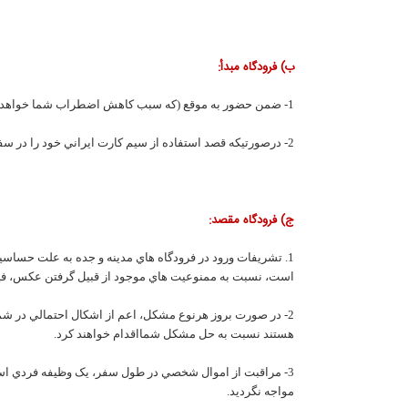
ب) فرودگاه مبدأ:
1- ضمن حضور به موقع (که سبب کاهش اضطراب شما خواهد بود) حتما پس ازدريافت گذرنامه و مدارک شناسائي خويش از صحت مندرجات آن و تطبيق عکس خود با ويزا مطمئن شويد.
2- درصورتيکه قصد استفاده از سيم کارت ايراني خود را در سفر نداريد، بهتر است آنرا از گوشي خارج و به همراهان بسپاريد و يا در جايي امن که از سرقت و يا گم شدن در امان باشد نگهداري نماييد.
ج) فرودگاه مقصد:
1. تشريفات ورود در فرودگاه هاي مدينه و جده به علت حسا
است، نسبت به ممنوعيت هاي موجود از قبيل گرفتن عکس، فيلم
2- در صورت بروز هرنوع مشکل، اعم از اشکال احتمالي در شمار
هستند نسبت به حل مشکل شمااقدام خواهند کرد.
3- مراقبت از اموال شخصي در طول سفر، يک وظيفه فردي است.
مواجه نگرديد.