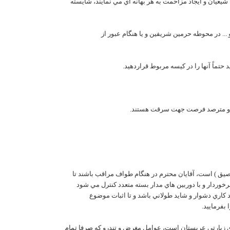
شيعيان و ايجاد مزاحمت به هر بهانه اي مي نمايند، شايسته
... در محوطه حرمين شريفين و يا هنگام عبور از
لصيق ) است، آقايان محترم در هنگام طواف مراقب باشند تا
برخوردار و با دوربين هاي مدار بسته متعدد کنترل مي شود
 کاري دشوار و شايد طولاني باشد و تا اثبات موضوع
بفرماييد.
هاي زيارتي عربستان است، عوامل مغرض و تندرو که صرفا تمام