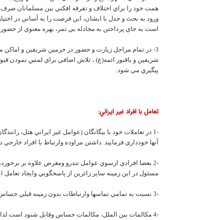
همت خود را براي اختلاف و تفرقه افکني بين مسلمانان صرف مي
ورود به بحث و جدل با ايشان، اين فرصت را به آساني در اختيار
است به جاي پرداختن به مجادله بي ثمر، بهره معنوي از حضور د
3- در تمام مراحل زيارت و حضور در حرمين شريفين و اماکن م
شريفين و ياقبور ائمه(ع) ، تلاش اضافي براي لمس نمودن قبور ائ
پيگيري مي شود.
تعامل با افراد غير ايراني:
-1 در تعاملات خود با بيگانگان (عوامل غير ايراني هتل، ران
آنها خودداري فرماييد. داشتن مراوده وارتباط با افراد خارجي د
-2 بعضا افرادي ازسوي عوامل تندرو ومغرض علاوه بر برخو
مسئول در اين زمينه ساير زائرين از پاسخگويي وايجاد تعامل اي
-3 نسبت به تمامي تماسها وارتباطات بدون زمينه قبلي حساس باشيد واز پاسخگويي به تماسهاي تلفني، بلوتوث، پيامکهاي ناشناس و همچنين از پذيرش دعوت به مهماني و يامراکز ديگر خودداري نمائيد.
-4 مکالمات بين الملل، مکالمات حساس وقابل شنود است لذا از طرح مسائل مهم کشور درمکالمات خودداري شود.