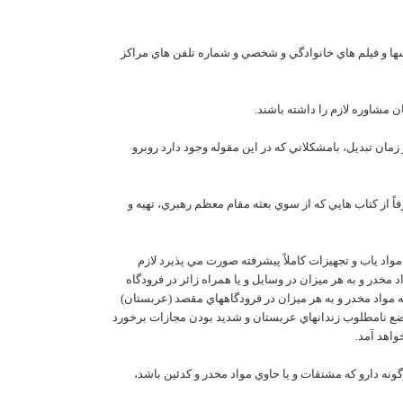
کسها و فيلم هاي خانوادگي و شخصي و شماره تلفن هاي مراکز
 زمان تبديل، بامشکلاتي که در اين مقوله وجود دارد روبرو
ً از کتاب هايي که از سوي بعثه مقام معظم رهبري، تهيه و
واد ياب و تجهيزات کاملاً پيشرفته صورت مي پذيرد لازم
در و به هر ميزان در وسايل و يا همراه زائر در فرودگاه
مواد مخدر و به هر ميزان در فرودگاههاي مقصد (عربستان)
 وضع نامطلوب زندانهاي عربستان و شديد بودن مجازات برخورد
واهد آمد.
ونه دارو که مشتقات و يا حاوي مواد مخدر و کدئين باشد،