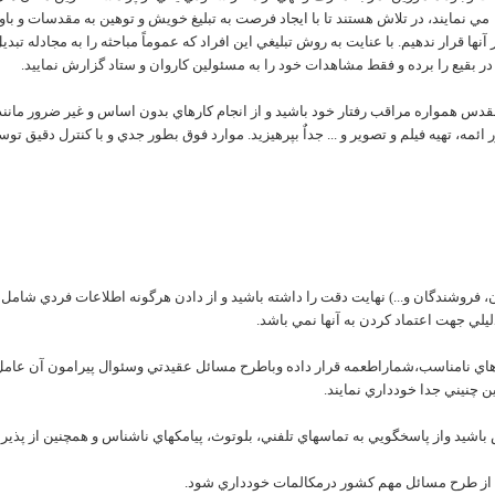
 نمايند، در تلاش هستند تا با ايجاد فرصت به تبليغ خويش و توهين به مقدسات و باور
 آنها قرار ندهيم. با عنايت به روش تبليغي اين افراد که عموماً مباحثه را به مجادله
ر بقيع را برده و فقط مشاهدات خود را به مسئولين کاروان و ستاد گزارش نماييد.
قدس همواره مراقب رفتار خود باشيد و از انجام کارهاي بدون اساس و غير ضرور مانند
مه، تهيه فيلم و تصوير و ... جداٌ بپرهيزيد. موارد فوق بطور جدي و با کنترل دقيق تو
ندگان، فروشندگان و...) نهايت دقت را داشته باشيد و از دادن هرگونه اطلاعات فردي شا
ليلي جهت اعتماد کردن به آنها نمي باشد.
ردهاي نامناسب،شماراطعمه قرار داده وباطرح مسائل عقيدتي وسئوال پيرامون آن عام
ن چنيني جدا خودداري نمايند.