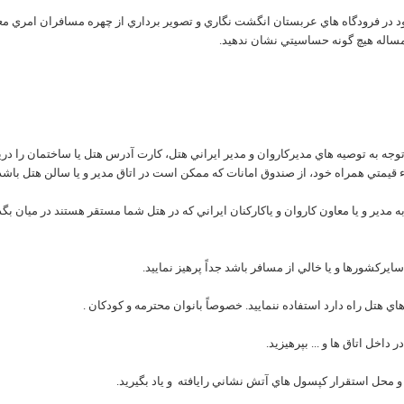
 ورود در فرودگاه هاي عربستان انگشت نگاري و تصوير برداري از چهره مسافران امري 
مساله هيچ گونه حساسيتي نشان ندهيد.
وجه به توصيه هاي مديرکاروان و مدير ايراني هتل، کارت آدرس هتل يا ساختمان را در
قيمتي همراه خود، از صندوق امانات که ممکن است در اتاق مدير و يا سالن هتل باشد،
دير و يا معاون کاروان و ياکارکنان ايراني که در هتل شما مستقر هستند در ميان بگذاري