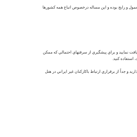
معمول و رايج بوده و اين مساله درخصوص اتباع همه کشورها
يافت نماييد و براي پيشگيري از سرقتهاي احتمالي که ممکن
 استفاده کنيد.
د و جداً از برقراري ارتباط باکارکنان غير ايراني در هتل