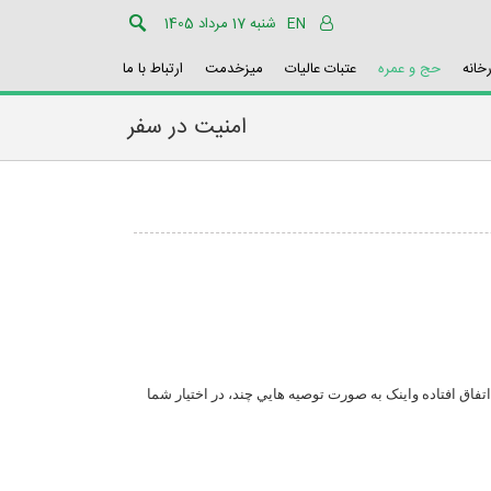
EN
شنبه 17 مرداد 1405
رخانه
حج و عمره
عتبات عالیات
میزخدمت
ارتباط با ما
امنیت در سفر
اق افتاده واينک به صورت توصيه هايي چند، در اختيار شما