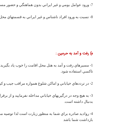
7- ورود عوامل بومي و غير ايراني بدون هماهنگي و حضور مسئولين کاروان به قسمت خواهران ممنوع بوده و در صورت مشاهده مراتب را به اطلاع مدير کاروان برسانيد.
8- نسبت به ورود افراد ناشناس و غير ايراني به قسمتهاي محل استقرارخود حساس بوده و در صورت ورود افراد ناشناس مراتب را سريعاً به مدير کاروان اطلاع دهيد.
ه) رفت و آمد به حرمين :
1- مسيرهاي رفت و آمد به هتل محل اقامت را خوب ياد بگيريد
تاکسي استفاده شود.
2- در ترددهاي خياباني و اماکن شلوغ همواره مراقب جيب و کيف و وسايل خود باشيد، متاسفانه به کرات شاهد سرقت هايي از قبيل جيب زني، کيف قاپي،سرقت گوشي همراه و وسايل از زائران محترم بوده ايم.
3- به هيچ وجه در درگيريهاي خياباني مداخله نفرماييد و از ب
بدنبال داشته است.
4- رواديد صادره براي شما به منظور زيارت است لذا توصيه م
بازداشت شما باشد