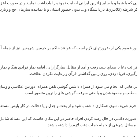
که با شما و يا ساير زائرين ايراني اصابت نموده را يادداشت نماييد و در صورت اعزام 
شرطه (کلانتري)، بازداشتگاه و ... بدون حضور ايشان و يا نماينده سازمان حج و زيارت 
طور عموم يکي از ضرورتهاي لازم است که قواعد حاکم بر حرمين شريفين نيز از جمله آن
قرائت دعا با صداي بلند، رفت و آمد از مقابل نمازگزاران، اقامه نماز فرادي هنگام ن
رگيري، فرياد زدن، روي زمين گذاشتن قرآن و رعايت نکردن نظافت.
ازرسي هايي که انجام مي شود از همراه داشتن گوشي تلفن همراه، دوربين عکاسي و و
رصت طلب و مفقودشدن و يا حتي سرقت گوشي هاي زائرين متصور است.
به صورت دائمي در حال رصد کردن افراد حاضر در اين مکان هاست که اين مساله شامل
 مسائل شرعي از جمله حجاب دقت لازم را داشته باشند.