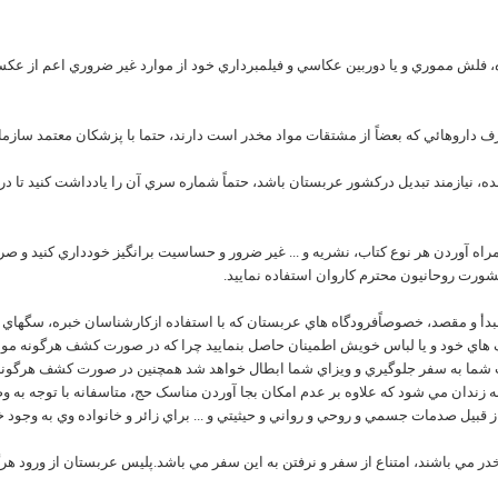
مراه، فلش مموري و يا دوربين عکاسي و فيلمبرداري خود از موارد غير ضروري اعم از ع
ه شده، نيازمند تبديل درکشور عربستان باشد، حتماً شماره سري آن را يادداشت کنيد تا در
اه آوردن هر نوع کتاب، نشريه و ... غير ضرور و حساسيت برانگيز خودداري کنيد و صرفا
شورت روحانيون محترم کاروان استفاده نماييد.
مبدأ و مقصد، خصوصاًفرودگاه هاي عربستان که با استفاده ازکارشناسان خبره، سگهاي م
اي خود و يا لباس خويش اطمينان حاصل بنماييد چرا که در صورت کشف هرگونه مواد مخ
يمت شما به سفر جلوگيري و ويزاي شما ابطال خواهد شد همچنين در صورت کشف هرگونه 
ه زندان مي شود که علاوه بر عدم امکان بجا آوردن مناسک حج، متاسفانه با توجه به
 از قبيل صدمات جسمي و روحي و رواني و حيثيتي و ... براي زائر و خانواده وي به وجود خ
در مي باشند، امتناع از سفر و نرفتن به اين سفر مي باشد.پليس عربستان از ورود هرگ