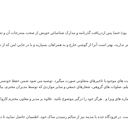
سيت هاي موجودبا تاخيرهاي متفاوتي صورت ميگيرد. توصيه مي شود ضمن حفظ خونسردي
، صلوات هاي گروهي، شعارهاي جمعي و ساير مواردي که توسط مديران محترم، بيان م
ه هاي ويزا و ...هرگز خود را درگير موضوع نکنيد. علاوه بر مدير و معاون محترم کار
 در فرودگاه جده يا مدينه نيز از سالم رسيدن ساک خود، اطمينان حاصل نماييد تا 