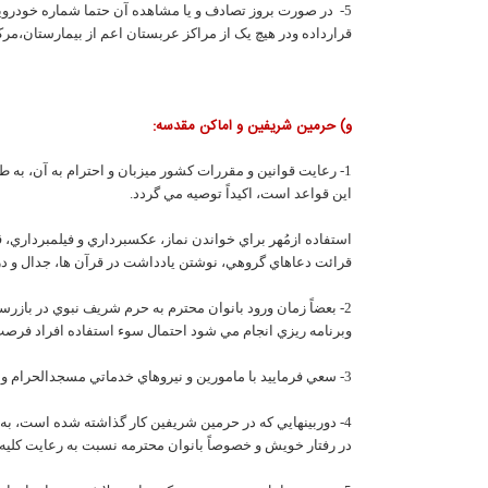
5- در صورت بروز تصادف و يا مشاهده آن حتما شماره خودرويي 
قرارداده ودر هيچ يک از مراکز عربستان اعم از بيمارستان،مرکز 
و) حرمين شريفين و اماکن مقدسه:
1- رعايت قوانين و مقررات کشور ميزبان و احترام به آن، به 
اين قواعد است، اکيداً توصيه مي گردد.
استفاده ازمُهر براي خواندن نماز، عکسبرداري و فيلمبرداري، 
قرائت دعاهاي گروهي، نوشتن يادداشت در قرآن ها، جدال و د
2- بعضاً زمان ورود بانوان محترم به حرم شريف نبوي در ب
وبرنامه ريزي انجام مي شود احتمال سوء استفاده افراد ف
3- سعي فرماييد با مامورين و نيروهاي خدماتي مسجدالحرام و حرم شريف نبوي همکاري داشته باشيد و از بحث و جدل و يا دخالت در کار پليس مستقر در حرمين جداً پرهيز نماييد.
4- دوربينهايي که در حرمين شريفين کار گذاشته شده است، 
در رفتار خويش و خصوصاً بانوان محترمه نسبت به رعايت کليه