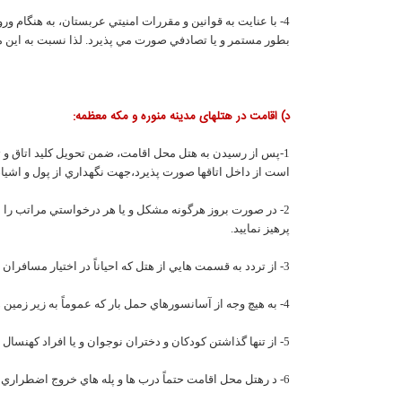
4- با عنايت به قوانين و مقررات امنيتي عربستان، به هنگام
بطور مستمر و يا تصادفي صورت مي پذيرد. لذا نسبت به اين 
د) اقامت در هتلهای مدينه منوره و مکه معظمه:
1-پس از رسيدن به هتل محل اقامت، ضمن تحويل کليد اتاق و ت
است از داخل اتاقها صورت پذيرد،جهت نگهداري از پول و اشياء 
2- در صورت بروز هرگونه مشکل و يا هر درخواستي مراتب را به م
پرهيز نماييد.
3- از تردد به قسمت هايي از هتل که احياناً در اختيار مسافران سايرکشورها و يا خالي از مسافر باشد جداً پرهيز نماييد.
4- به هيچ وجه از آسانسورهاي حمل بار که عموماً به زير زمين هاي هتل راه دارد استفاده ننماييد. خصوصاً بانوان محترمه و کودکان .
5- از تنها گذاشتن کودکان و دختران نوجوان و يا افراد کهنسال در داخل اتاق ها و ... بپرهيزيد.
6- د رهتل محل اقامت حتماً درب ها و پله هاي خروج اضطراري و محل استقرار کپسول هاي آتش نشاني رايافته و ياد بگيريد.