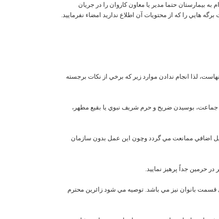
به بيمارستان حتما مدير يا معاون کاروان را در جريان
برگه هايي را که از محتويات آن اطلاع نداريد امضاء نفرماييد.
هاست، لذا انجام ندادن موارد زير که برخي از نکات برجسته
ماز جماعت، بوسيدن ضريح و حرم شريف نبوي يا بقيع مطهر،
سايل اضافي ممانعت مي گردد وچون اين عمل بدون سازمان
 قسمت بانوان نيز مي باشد. توصيه مي شود زائرين محترم