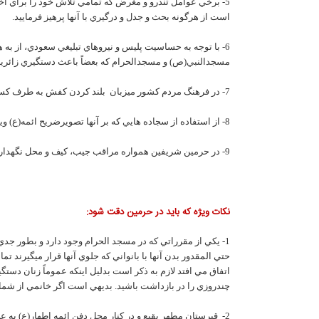
5- برخي عوامل تندرو و مغرض که تمامي تلاش خود را براي اخت
است از هرگونه بحث و جدل و درگيري با آنها پرهيز فرماييد.
6- با توجه به حساسيت پليس و نيروهاي تبليغي سعودي، از به 
مسجدالنبي(ص) و مسجدالحرام که بعضاً باعث دستگيري زائرين 
7- در فرهنگ مردم کشور ميزبان بلند کردن کفش به طرف کسي جزو بدترين توهين ها قلمداد مي شود، دقت کنيد اگر کفشهاي خود را همراه مي بريد حتماً آنها را در کيسه مربوط قراردهيد.
8- از استفاده از سجاده هايي که بر آنها تصويرضريح ائمه(ع) ويا اسامي و القاب ائمه اطهار(ع) منقوش است خودداري نماييد.
9- در حرمين شريفين همواره مراقب جيب، کيف و محل نگهداري پول و اشياء قيمتي خود باشد، سارقين هميشه و در شکل هاي مختلف در کمين بوده و مترصد فرصت جهت سرقت هستند.
نکات ويژه که بايد در حرمين دقت شود:
1- يکي از مقرراتي که در مسجد الحرام وجود دارد و بطور جد
حتي المقدور بدن آنها با بانواني که جلوي آنها قرار ميگيرند ت
اتفاق مي افتد لازم به ذکر است بدليل اينکه عموماً زنان دس
چندروزي را در بازداشت باشيد. بديهي است اگر خانمي از شم
2- قبرستان مطهر بقيع و در کنار محل دفن ائمه اطهار(ع) به