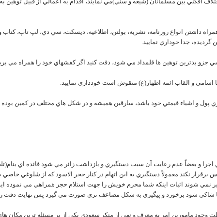
لاف افکني بين مسلمانان (شيعه و سني)مي نمايند، اقدام به اعمالي از قبيل توهين به 
همراه داشتن انواع روزنامه، نشريه، بولتن، اطلاعيه، ديسکت، سي دي، لپ تاپ، کتاب و 
گرديده، جدا خوداري نماييد.
ي اجرا و بعضاً عدم رعايت آن سبب دستگيري و بازداشت زائر مي شود قائده اي بنام(ت
ماس برقرار نکند معمولاً دستگيري به اين اتهام در کنار حجر الاسود که از شلوغي خاصي 
تگير نمي شوند اثبات اينکه شما محرم خويش را جهت استلام حجر همراهي مي نموده ايد
ا شاکي شود برخورد و پيگيري به شکل مضاعف تري صورت مي گيرد پس نهايت دقت را 
 علت وجود مامورين امر به معرف و نهي از منکر سعودي يکي از پر مسئله ترين مکان 