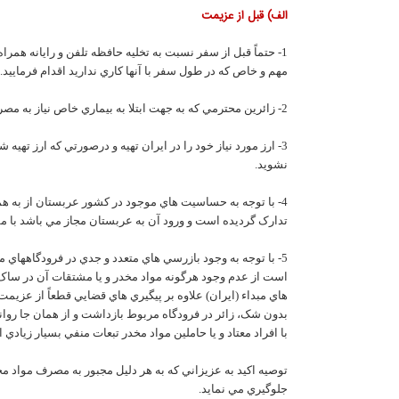
الف) قبل از عزيمت
1- حتماً قبل از سفر نسبت به تخليه حافظه تلفن و رايانه ه
مهم و خاص که در طول سفر با آنها کاري نداريد اقدام فرماييد.
2- زائرين محترمي که به جهت ابتلا به بيماري خاص نياز به مصرف داروهائي که بعضاً از مشتقات مواد مخدر است دارند، حتما با پزشکان معتمد سازمان مشاوره لازم را داشته باشند.
3- ارز مورد نياز خود را در ايران تهيه و درصورتي که ارز تهي
نشويد.
4- با توجه به حساسيت هاي موجود در کشور عربستان از به همر
تدارک گرديده است و ورود آن به عربستان مجاز مي باشد با م
5- با توجه به وجود بازرسي هاي متعدد و جدي در فرودگاههاي 
است از عدم وجود هرگونه مواد مخدر و يا مشتقات آن در ساک ه
هاي مبداء (ايران) علاوه بر پيگيري هاي قضايي قطعاً از عز
بدون شک، زائر در فرودگاه مربوط بازداشت و از همان جا روان
با افراد معتاد و يا حاملين مواد مخدر تبعات منفي بسيار زيادي
توصيه اکيد به عزيزاني که به هر دليل مجبور به مصرف مواد مخ
جلوگيري مي نمايد.