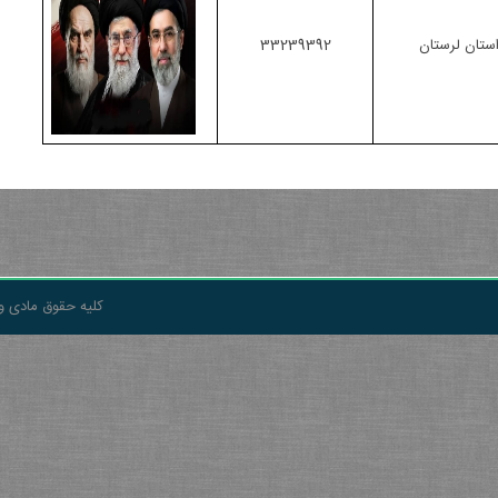
استان لرستان
33239392
کلیه حقوق مادی و