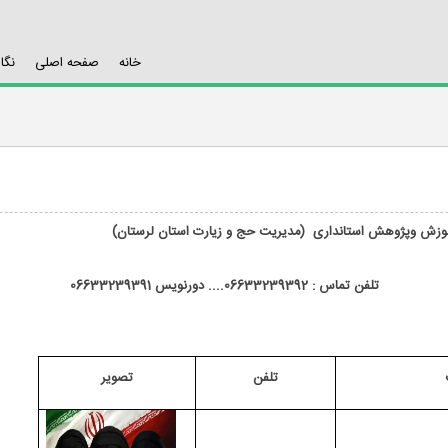
خانه
صفحه اصلی
نگا
)
تلفن تماس : 06633239392.... دورنویس 06633239391
تلفن
تصویر