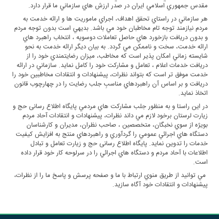
مقدس جمهوري اسلامي ايران در صدر ارزش هاي سازماني ما قرار دارد.
هر سازماني در راستاي تحقق اهداف، اجراي ماموريت ها و ارائه خدمت به
مردم نيازمند توجه تام مخاطبان خود مي باشد. بديهي است بدون توجه مردم
و بدون دريافت بازخورد هاي حاصل تعاملات دوسويه ، انتخاب راهبرد هاي
ارائه خدمت، سخت و ناممکن مي گردد. به بيان ديگر ارائه خدمت به نحو
شايسته زماني امکان پذير است که مخاطب، ميزان رضايتمندي خود را از
دريافت خدمات اعلام ، تعامل و مشارکت خود را کامل نمايد. سازماني در ارائه
خدمت موفق تر است که بتواند نظرات، پيشنهادات و انتقادات مخاطبين خود را
دريافت و بر اساس آن راهبردهاي مناسبِ جلب رضايت را در چهارچوب قانون
اتخاذ نمايد.
در اين راستا و به منظور جلب مشارکت هاي مردمي پایگاه اطلاع رسانی حج و
زیارت لرستان برخود لازم مي داند نظرات، پيشنهادات و انتقادات آحاد مردم
بويژه از سوي نخبگان، متخصصين ، صاحب نظران، مديران و کارشناسان
دستگاه هاي اجرائي عمومي را گردآوري و راهبردهاي منتج به افزايش کيفيت
خدمات را تدوين نمايد. پایگاه اطلاع رسانی حج و زیارت تعامل و تبادل
اطلاعات با آحاد مردم و دستگاه هاي اجرائي را در سرلوحه کار خود قرار داده
است.
مي توانيد از طريق منوي ارتباط با ما و صفحه پرسش و پاسخ ما را از نظرات،
پيشنهادات و انتقادات خود آگاه سازيد.