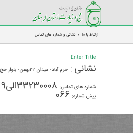
ارتباط با ما
/
نشانی و شماره های تماس
Enter Title
نشانی :
خرم آباد- میدان 22بهمن- بلوار حج- بالاتر از دادگستری- مدیریت حج و زیارت استان لرستان
33230008الی9
شماره های تماس:
066
پیش شماره: